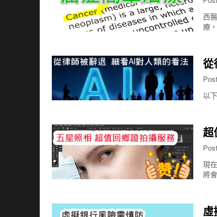
西醫
療
從
Pos
以下
超
Pos
現在
將
虛