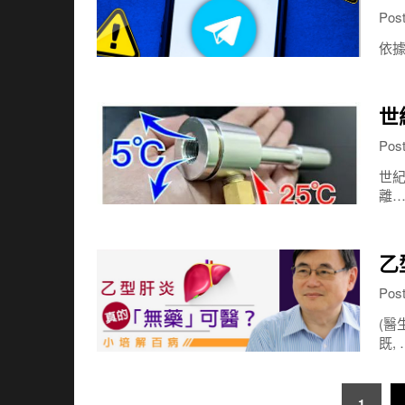
Pos
依據
世
Pos
世紀
離
乙
Pos
(醫
既, 
文
1