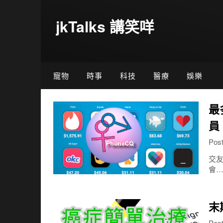
Skip
to
jkTalks 講笑咩
content
寵物
時事
科技
醫療
娛樂
最
員
Pos
交友
會
末
Pos