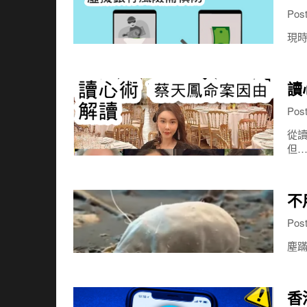
Pos
現時
讀
Pos
從讀
但
不
Pos
塵蹣
香