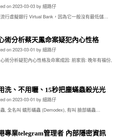
ted on
2023-03-03
by
細路仔
流行虛擬銀行 Virtual Bank，因為它一般沒有最低儲…
心術分析蔡天鳳命案疑犯內心性格
ted on
2023-03-01
by
細路仔
心術分析疑犯內心性格及命案成因: 前家翁: 晚年有福份,
…
用洗、不用曬、15秒把塵蟎蟲殺光光
ted on
2023-03-01
by
細路仔
蟲, 全名叫 蠕形蟎蟲 (Demodex), 有叫 臉部蟎蟲…
港專業telegram管理者 內部隱密資訊