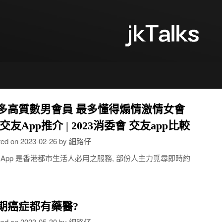
多高質數男會員 最多懂得煽情激情女會
 交友App推介 | 2023消委會 交友app比較
ted on
2023-02-26
by
細路仔
App 是香港都市生活人必用之服務, 部份人主力覓尋即時約
…
期癌症都有藥醫?
ted on
2023-05-30
by
細路仔