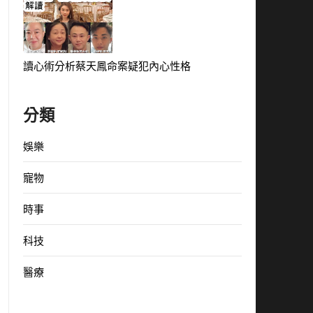
讀心術分析蔡天鳳命案疑犯內心性格
分類
娛樂
寵物
時事
科技
醫療