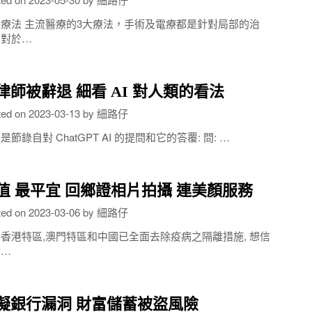
療法 主流醫療的3大療法，手術及電療都是針對局部的治
，對於…
律師被辭退 細看 AI 對人類的看法
ted on
2023-03-13
by
細路仔
是節錄自對 ChatGPT AI 的提問和它的答覆: 問: …
值 最平宜 回鄉證相片拍攝 連美顏服務
ted on
2023-03-06
by
細路仔
香港特區,澳門特區和中國已全面去除疫病之隔離措施, 想信
會…
擬銀行漏洞 財富儲蓄被盜風險